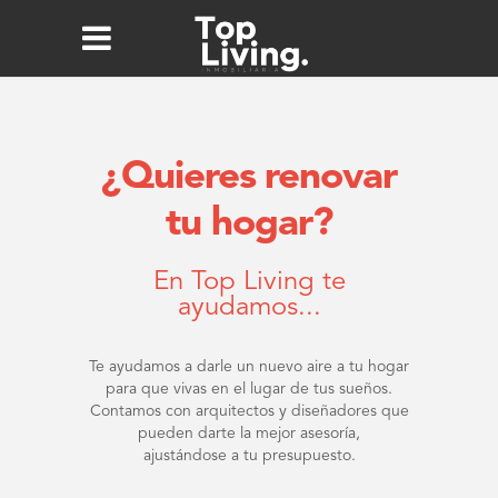
¿Quieres renovar
tu hogar?
En Top Living te
ayudamos...
Te ayudamos a darle un nuevo aire a tu hogar
para que vivas en el lugar de tus sueños.
Contamos con arquitectos y diseñadores que
pueden darte la mejor asesoría,
ajustándose a tu presupuesto.