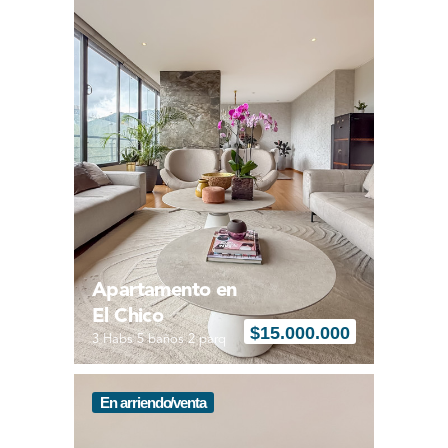
Apartamento en
El Chico
$
15.000.000
3 Habs 5 baños 2 parq
En arriendo/venta