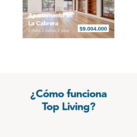
Apartamento en
La Cabrera
$
9.004.000
2 Habs 2 baños 2 parq
¿Cómo funciona
Top Living?