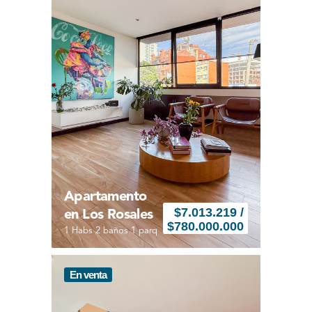
Apartamento
$
7.013.219 /
en Los Rosales
$780.000.000
1 Habs 2 baños 1 parq
En venta