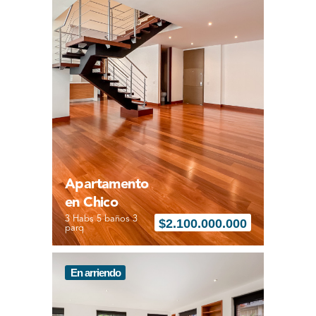
Apartamento
en Chico
3 Habs 5 baños 3
$
2.100.000.000
parq
En arriendo