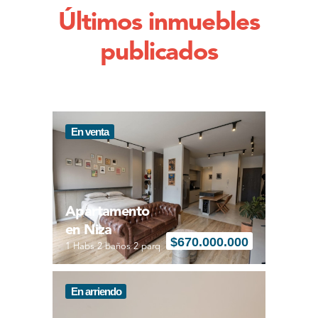
Últimos inmuebles
publicados
En venta
Apartamento
en Niza
$
670.000.000
1 Habs 2 baños 2 parq
En arriendo