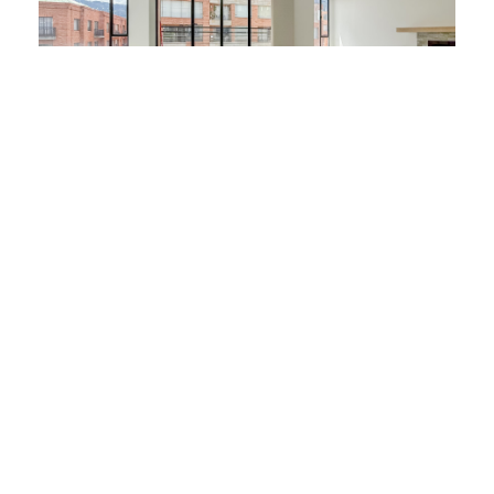
$
2.280.000.000
El Chico
–
Bogotá
240 m
3
5
3
Cod. 2351
2
1