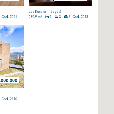
Los Rosales
–
Bogotá
Cod. 2221
239.9 m
3
3
3
Cod. 2218
2
.000.000
Cod. 2110