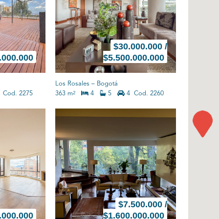
$
30.000.000 /
.000.000
$5.500.000.000
Los Rosales
–
Bogotá
Cod. 2275
363 m
4
5
4
Cod. 2260
2
$
7.500.000 /
.000.000
$1.600.000.000