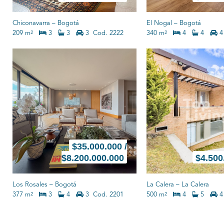
Chiconavarra
–
Bogotá
El Nogal
–
Bogotá
209 m
3
3
3
Cod. 2222
340 m
4
4
4
2
2
$
35.000.000 /
$8.200.000.000
$
4.500
Los Rosales
–
Bogotá
La Calera
–
La Calera
377 m
3
4
3
Cod. 2201
500 m
4
5
4
2
2