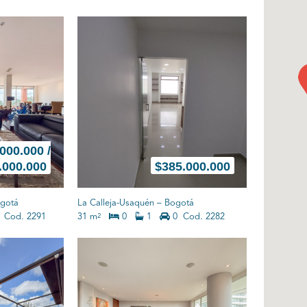
000.000 /
.000.000
$
385.000.000
gotá
La Calleja-Usaquén
–
Bogotá
Cod. 2291
31 m
0
1
0
Cod. 2282
2