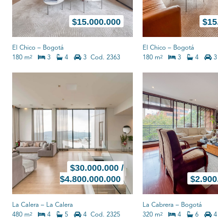
$
15.000.000
$
15
El Chico
–
Bogotá
El Chico
–
Bogotá
180 m
3
4
3
Cod. 2363
180 m
3
4
3
2
2
$
30.000.000 /
$4.800.000.000
$
2.900
La Calera
–
La Calera
La Cabrera
–
Bogotá
480 m
4
5
4
Cod. 2325
320 m
4
6
4
2
2