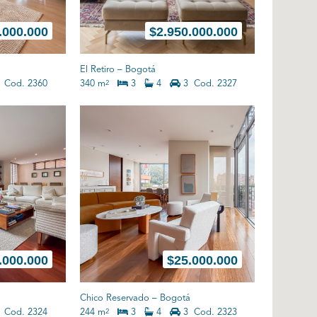
.000.000
$
2.950.000.000
El Retiro
–
Bogotá
Cod. 2360
340 m
3
4
3
Cod. 2327
2
.000.000
$
25.000.000
Chico Reservado
–
Bogotá
Cod. 2324
244 m
3
4
3
Cod. 2323
2