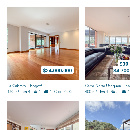
$
30.
$
24.000.000
$4.700
La Cabrera
–
Bogotá
Cerro Norte-Usaquén
–
Bo
480 m
4
4
4
Cod. 2305
400 m
4
5
4
2
2