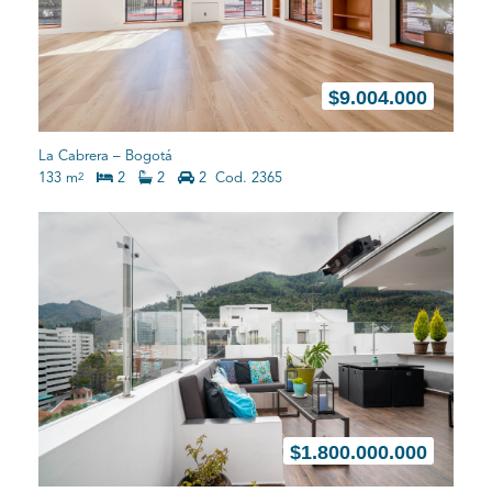
$
9.004.000
La Cabrera
–
Bogotá
133 m
2
2
2
Cod. 2365
2
$
1.800.000.000