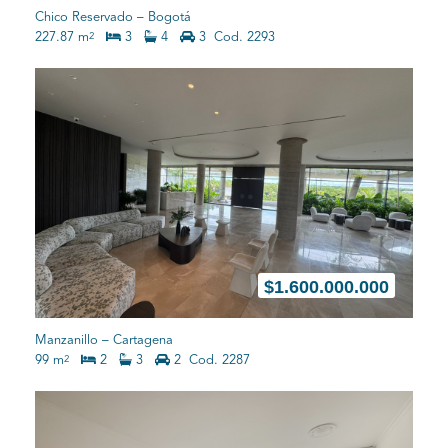
Chico Reservado
–
Bogotá
227.87 m
3
4
3
Cod. 2293
2
$
1.600.000.000
Manzanillo
–
Cartagena
99 m
2
3
2
Cod. 2287
2