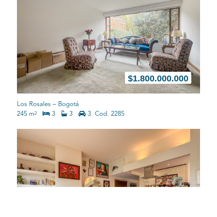
$
1.800.000.000
Los Rosales
–
Bogotá
245 m
3
3
3
Cod. 2285
2