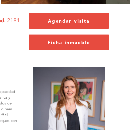
d.
2181
Agendar visita
Ficha inmueble
capacidad
 luz y
ulos de
r o para
fácil
arques con