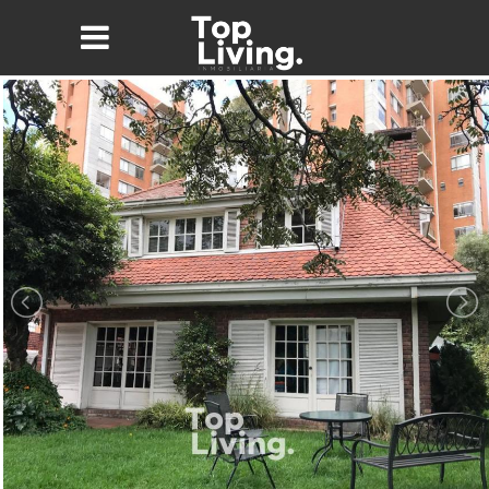
Nombre*
Email*
Teléfono
Mensaje