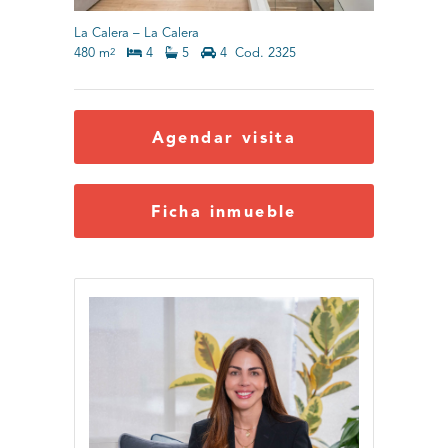
La Calera
–
La Calera
480 m
4
5
4
Cod. 2325
2
Agendar visita
Ficha inmueble