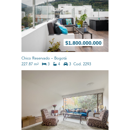
$
1.800.000.000
Chico Reservado
–
Bogotá
227.87 m
3
4
3
Cod. 2293
2