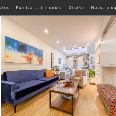
ctos
Publica tu inmueble
Diseño
Nuestro e
Nombre*
Email*
Teléfono