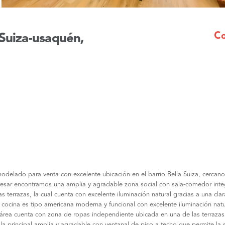
Mensaje
Co
Suiza-usaquén,
modelado para venta con excelente ubicación en el barrio Bella Suiza, cercan
gresar encontramos una amplia y agradable zona social con sala-comedor int
errazas, la cual cuenta con excelente iluminación natural gracias a una cla
 cocina es tipo americana moderna y funcional con excelente iluminación natu
rea cuenta con zona de ropas independiente ubicada en una de las terrazas
 principal amplia y agradable con ventanal de piso a techo que permite la s