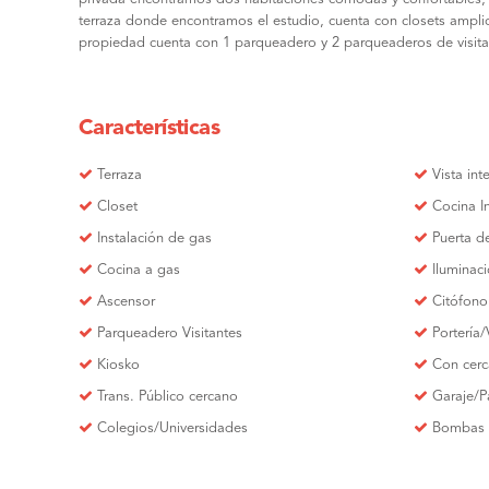
terraza donde encontramos el estudio, cuenta con closets amplios
propiedad cuenta con 1 parqueadero y 2 parqueaderos de visitan
Características
Terraza
Vista inte
Closet
Cocina I
Instalación de gas
Puerta d
Cocina a gas
Iluminaci
Ascensor
Citófono
Parqueadero Visitantes
Portería/
Kiosko
Con cerc
Trans. Público cercano
Garaje/P
Colegios/Universidades
Bombas 