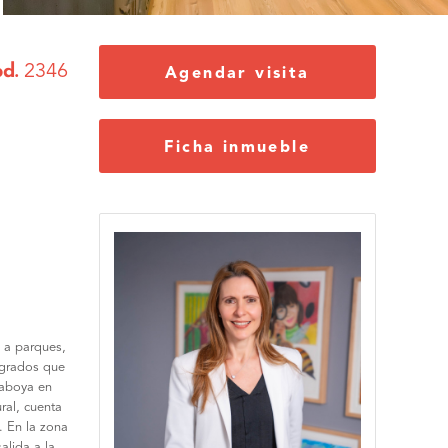
d.
2346
Agendar visita
Ficha inmueble
o a parques,
egrados que
raboya en
ral, cuenta
. En la zona
alida a la