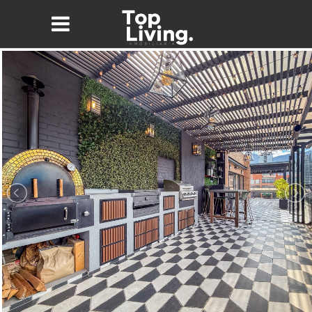
Nombre*
Email*
Teléfono
Mensaje