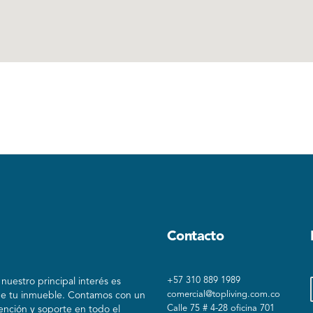
Contacto
+57 310 889 1989
uestro principal interés es
comercial@topliving.com.co
de tu inmueble. Contamos con un
Calle 75 # 4-28 oficina 701
ención y soporte en todo el