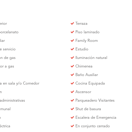
erior
Terraza
porcelanato
Piso laminado
liar
Family Room
e servicio
Estudio
ión de gas
Iluminación natural
or a gas
Chimenea
Baño Auxiliar
a en sala y/o Comedor
Cocina Equipada
en
Ascensor
administrativas
Parqueadero Visitantes
omunal
Shut de basura
o
Escalera de Emergencia
éctrica
En conjunto cerrado