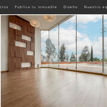
ctos
Publica tu inmueble
Diseño
Nuestro e
Nombre*
Email*
Teléfono