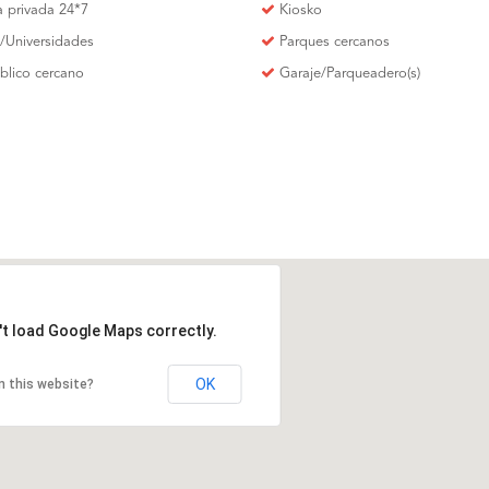
ia privada 24*7
Kiosko
/Universidades
Parques cercanos
úblico cercano
Garaje/Parqueadero(s)
't load Google Maps correctly.
OK
n this website?