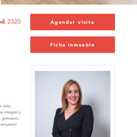
d.
2320
Agendar visita
Ficha inmueble
 vista
a integral y
, gimnasio,
e ensueño!